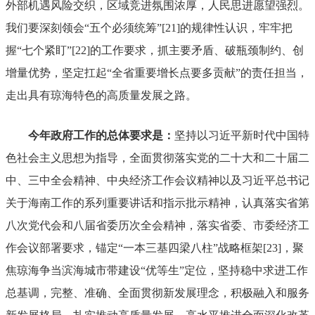
外部机遇风险交织，区域竞进氛围浓厚，人民思进愿望强烈。
我们
要
深刻领
会
“
五个必须统筹
”
[21]
的规律性认识，牢牢把
握
“
七个紧盯
”
[22]
的工作要求，抓主要矛盾、破瓶颈制约、创
增量优势，坚
定
扛起
“
全省重要
增长点要
多贡献
”
的责任担当，
走出具有琼海特色的高质量发展之路。
今年政府工作的总体要求是：
坚持以习近平新时代中国特
色社会主义思想为指导，全面贯彻落实党的二十大
和
二十届二
中、三中全会
精神、
中央经济工作会议精神
以
及习近平总书记
关于海南工作
的
系列
重要讲话
和指示批示
精神，认真落实省第
八次党代会和八届省委历次全会精神，落实省委
、市委
经济工
作会议部署要求，锚定
“
一本三基四梁八柱
”
战略框架
[23]
，聚
焦琼海争当滨海城市带建设
“
优等生
”
定位，坚持稳中求进工作
总基调，完整
、
准确
、
全面贯彻新发展理念，积极融入和服务