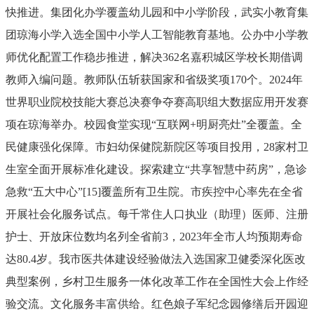
快推进。集团化办学覆盖幼儿园和中小学阶段，武实小教育集
团琼海小学入选全国中小学人工智能教育基地。公办中小学教
师优化配置工作稳步推进，解决
362
名嘉积城区学校长期借调
教师入编问题。教师队伍斩获国家和省级奖项
170
个。
2024
年
世界职业院校技能大赛总决赛争夺赛高职组大数据应用开发赛
项在琼海举办。校园食堂实现
“
互联网
+
明厨亮灶
”
全覆盖。
全
民健康强化保障。
市妇幼保健院新院区等项目投用，
28
家村卫
生室全面开展标准化建设。探索建立
“
共享智慧中药房
”
，急诊
急救
“
五大中心
”
[15]
覆盖所有卫生院。市疾控中心率先在全省
开展社会化服务试点。每千常住人口执业（助理）医师、注册
护士、开放床位数均名列全省前
3
，
2023
年全市人均预期寿命
达
80.4
岁。我市医共体建设经验做法入选国家卫健委深化医改
典型案例，乡村卫生服务一体化改革工作在全国性大会上作经
验交流。
文化服务丰富供给。
红色娘子军纪念园修缮后开园迎