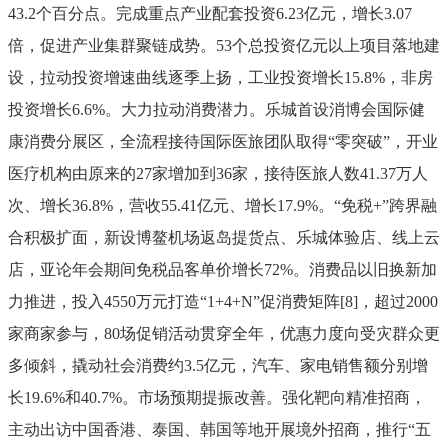
43.2
个百分点。完成重点产业配套投资
6.23
亿元，增长
3.07
倍，促进产业集群聚链成势。
53
个总投资亿元以上项目落地建
设，拉动投资增速曲线逐季上扬，工业投资增长
15.8%
，非房
投资增长
6.6%
。
大力拉动消费潜力。
乐城首设消博会国际健
康消费分展区，全流程接待国际医旅团队取得
“
零突破
”
，开业
医疗机构由原来的
27
家增加到
36
家，接待医旅人数
41.37
万人
次、增长
36.8%
，营收
5
5.41
亿元、增长
17.9
%
。
“
免税
+”
跨界融
合积极扩面，新设博鳌机场返岛提货点、乐城体验店、线上云
店，亚论年会期间免税品客单价增长
72%
。
消费品以旧换新加
力推进，投入
4550
万元打造
“1+4+N”
促消费矩阵
[8]
，超过
2000
家商家参与，
80
场促销活动贯穿全年，优惠力度向受灾群众更
多倾斜，撬动社会消费约
3.5
亿元，汽车、家电销售额分别增
长
19.6%
和
40.7%
。
市场预期提振改善。
强化靶向精准招商，
主动出访中国香港、泰国、韩国等地开展境外招商，推行
“
五