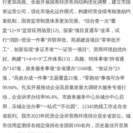
行更加高效。全面开展国有经济布局结构优化调整，建立市国
资运营公司，强化市场化运作模式，
构建经营业绩考核激励约
束机制，
国资监管制度体系更加完善。
“
综合查一次
”
覆
盖
“12+N”
监管应用场景
[12]
。探索
“
项目直通车
”
改革，试
行
“
消防
+
营业一件事
”
并联审批、简易建设项目
“
零审批开
工
”
，创新实现
“
多证齐发
”“
一证管一项目
”
。
营商环境趋优向
好。
构建
“1+4+6+9”
工作体系
[13]
，高频、特殊事项
“
跨省通
办
”147
项，政务服务事项
“
全省通办
”2166
项、
“
免证办
”23
项，
“
高效办成一件事
”
主题覆盖
21
项，
“
零跑动
”
事项可办率
99.94%
。扎实开展推动企业高质量发展大调研大服务专项行
动，企业诉求办结率
96.4%
。市政务服务中心乐城分中心启
用，乐城企业办事
“
一站式
”“
不出园
”
。
12345
热线工作走在全
省前列。我市
2023
年民营企业评营商环境得分居全省首位。城
市信用监测排名稳定保持在全国前
100
名内，历史最佳升至第