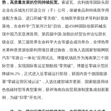
势，高质量发展的空间持续拓宽。
索诺瓦、吉利德等国际头部
企业在乐城先行区设立分（子）公司，保健
食品和特殊医学用
途配方
食品、进口药械
“
零关税
”
、生物医学新技术等利好新政
落地，生命科学
“
万泉河计划
”
启动，超
450
种国际创新药械实
现中国乃至亚洲首用。第四届中国
-
加勒比经贸合作论坛部长
级会议、第三届世界生命科学大会等盛会成功举办，全球热带
水果种质资源创新利用项目通过验收，琼海入选国家智能网联
汽车
“
车路云一体化
”
应用试点。博鳌机场跃升为海南第三个国
际空港，实现国际客运定期航线
“
零突破
”
。博鳌近零碳示范区
降碳
96.2%
，
正式进入近零碳运行阶段，
获国内首个德国能源
署
“
零碳运营区域认证
”
，入选住建部城市更新、国家能源局绿
色低碳转型等典型
案例，获评海南自由贸易港制度集成创新案
例，为碳
“
归零
”
开先河。