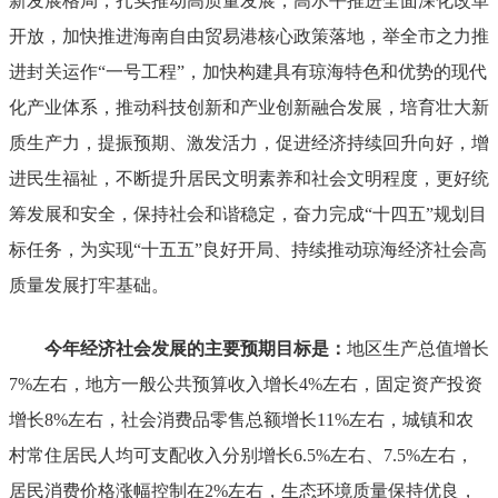
新发展格局，扎实推动高质量发展，高水平推进全面深化改革
开放，加快推进
海南
自
由
贸
易
港核心政策落地，举全市之力推
进封关运作
“
一号工程
”
，加快构建具有琼海特色和优势的现代
化产业体系，推动科技创新和产业创新融合发展，培育壮大新
质生产力，提振预期
、
激发活力，促进经济持续回升向好，增
进民生福祉，
不断提升居民文明素养和社会文明程度，
更好统
筹发展和安全，保持社会和谐稳定，奋力完成
“
十四五
”
规划目
标任务，为实现
“
十五五
”
良好开局
、
持续推动琼海经济社会高
质量发展打牢基础
。
今年经济社会发展的主要预期目标是：
地区生产总值增长
7%
左右，地方一般公共预算收入增长
4%
左右，固定资产投资
增长
8%
左右，社会消费品零售总额增长
1
1
%
左右，城镇和农
村常住居民人均可支配收入分别增长
6.5%
左右、
7.5%
左右，
居民消费价格涨幅控制在
2%
左右，生态环境质量保持优良，