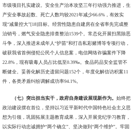
市级项目扎实建设。安全生产治本攻坚三年行动强力推进，生
产安全事故起数、死亡人数均较
2021
年减少
66.6%
，有效实
现
“
减量控大
”
[18]
目标。经营性隐患自建房在全省率先完成整
治销号，燃气安全隐患排查整治
1539
个。常态化开展扫黑除恶
斗争，深入推进未成年人
“
护苗
”
和打击私彩赌博等专项行动，
破获我省首例侵犯公民个人信息案，电信网络诈骗案件下降
22.8%
，现有吸毒人员占比低至
0.39‰
。食品药品安全监管不
断健全。妥善化解历史遗留问题
152
个，年度化解信访积案
11
件，各类矛盾纠纷调解成功率
94.1%
。
（七）突出担当实干，政府自身建设展现新作为。
始终把
政治建设摆在首位，坚持以习近平新时代中国特色社会主义思
想为引领，巩固拓展主题教育成果，深入开展党纪学习教育，
以实际行动忠诚拥护
“
两个确立
”
、坚决做到
“
两个维护
”
。牢固