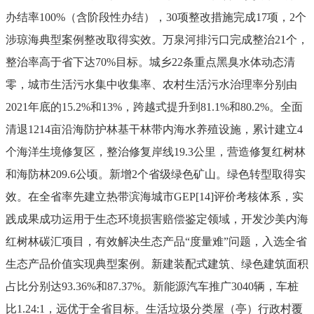
办结率
100%
（含阶段性办结），
30
项整改措施完成
17
项，
2
个
涉琼海典型案例整改取得实效。万泉河排污口完成整治
21
个，
整治率高于省下达
70%
目标。城乡
22
条重点黑臭水体动态清
零，城市生活污水集中收集率、农村生活污水治理率分别由
2021
年底的
15.2%
和
13%
，跨越式提升到
81.1%
和
80.2%
。全面
清退
1214
亩沿海防护林基干林带内海水养殖设施，累计建立
4
个海洋生境修复区，整治修复岸线
19.3
公里，营造修复红树林
和海防林
209.6
公顷。新增
2
个省级绿色矿山。
绿色转型取得实
效。
在全省率先建立热带滨海城市
GEP
[14]
评价考核体系，实
践成果成功运用于生态环境损害赔偿鉴定领域，开发沙美内海
红树林碳汇项目，有效解决生态产品
“
度量难
”
问题，入选全省
生态产品价值实现典型案例。新建装配式建筑、绿色建筑面积
占比分别达
93.36%
和
87.37%
。新能源汽车推广
3040
辆，车桩
比
1.24:1
，远优于全省目标。生活垃圾分类屋（亭）行政村覆