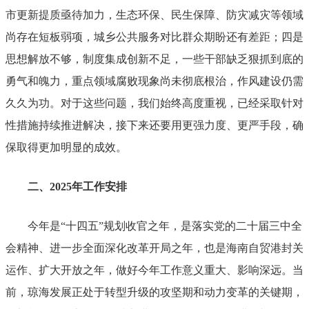
市更新提质亟待加力，生态环保、民生保障、防灾减灾等领域
尚存在短板弱项，城乡公共服务对比群众期盼还有差距；
四是
思想解放不够，制度集成创新不足，一些干部缺乏狠抓到底的
勇气和魄力，重点领域腐败现象尚未彻底根治，作风建设仍需
久久为功。对于这些问题，我们始终高度重视，已经采取针对
性措施持续推进解决，接下来还要用更强力度、更严手段，确
保取得更加明显的成效。
二、
2025
年工作安排
今
年是
“
十四五
”
规划收官之年，是
落实党的二十届三中全
会精神、进一步全面深化改革开局之年，也是
海南自贸港封关
运作
、
扩大开放
之年，做好今年工作意义重大、影响深远。当
前，琼海发展正处于转型升级的攻坚期
和
动力变革的关键期，