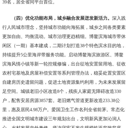
39
名，居全省同平台首位。
（四）优化功能布局，城乡融合发展迸发新活力。
深入践
行人民城市理念，坚持城市功能向海拓展，城乡之间各类要素
更加自由、均衡流动。
城市治理更趋精细。
博鳌滨海城市带休
闲区（一期）基本建成，二期计划打造
38
个特色滨水目的地，
持续提升
5
公里海岸带服务功能。启动博鳌海滨旅游区、博鳌
滨海风情小镇等新一轮控规修编，出台征地安置留用地、征收
农村宅基地及房屋补偿安置等系列管理办法，稳妥处置安置区
自建房历史遗留问题，促进土地资源集约利用，为未来发展留
足空间。城镇老旧小区改造
8
个，残疾人家庭无障碍改造
330
户，配售安居房源
3857
套。老旧燃气管道更新改造
233.38
公
里，惠及居民
4.98
万户。爱国卫生工作名列全省前茅。常态化
推进全国文明城市建设三年规划出台，文明新风更加沁润人
心。
乡村发展内外兼修。
坚决守牢不发生规模性返贫致贫底