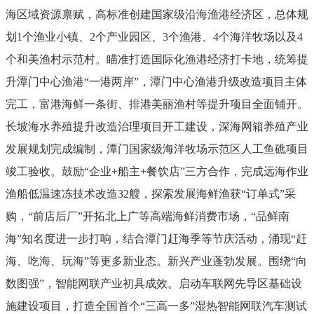
海区域资源禀赋，高标准创建国家级
沿海
渔港经济区，总体规
划
1
个渔业小镇、
2
个产业园区、
3
个渔港、
4
个海洋牧场以及
4
个和美渔村示范村。瞄准打造国际化渔港经济打卡地，统筹提
升潭门中心渔港
“
一港两岸
”
，潭门中心渔港升级改造项目主体
完工，富港海鲜一条街、排港美丽渔村等提升项目全面铺开。
长坡海水养殖提升改造治理项目开工建设，
深海网箱养殖产业
发展规划完成
编制，潭门国家级海洋牧场示范区人工鱼礁项目
竣工验收。鼓励
“
企业
+
船主
+
餐饮店
”
三方合作，完成远海作业
渔船低温速冻技术改造
32
艘，探索发展海鲜渔获
“
订单式
”
采
购，
“
前店后厂
”
开拓北上广等高端海鲜消费市场，
“
品鲜南
海
”
知名度进一步打响，结合潭门赶海季等节庆活动，涌现
“
赶
海、吃海、玩海
”
等更多新业态。
新兴产业蓬勃发展。
围绕
“
向
数图强
”
，智能网联产业初具成效。启动车联网先导区基础设
施建设项目，打造全国首个
“
三高一多
”
湿热智能网联汽车测试