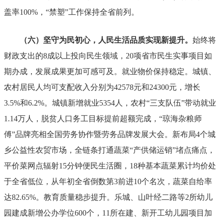
盖率
100%
，
“
禁塑
”
工作保持全省前列。
（六）坚守为民初心，人民生活品质实现新提升。
始终将
财政支出的
8
成以上投向民生领域，
20
项省市民生实事项目如
期办成，发展成果更加可感可及。
就业物价保持稳定。
城镇、
农村居民人均可支配收入分别为
42578
元和
24300
元，增长
3.5%
和
6.2%
。城镇新增就业
5354
人，农村
“
三支队伍
”
带动就业
1.14
万人，脱贫人口务工目标提前超额完成，
“
琼海杂粮师
傅
”
品牌亮相全国劳务协作暨劳务品牌发展大会。新布局
4
个城
乡公益性农贸市场，全链条打通蔬菜
“
产供储运销
”
堵点痛点，
平价菜网点辐射
15
分钟便民生活圈，
18
种基本蔬菜累计均价处
于全省低位，从
年初
全省倒数第
3
前进
10
个名次，蔬菜自给率
达
82.65%
。
教育质量稳步提升。
乐城、山叶经二路等
2
所幼儿
园建成新增公办学位
600
个，
11
所在建、新开工幼儿园项目加