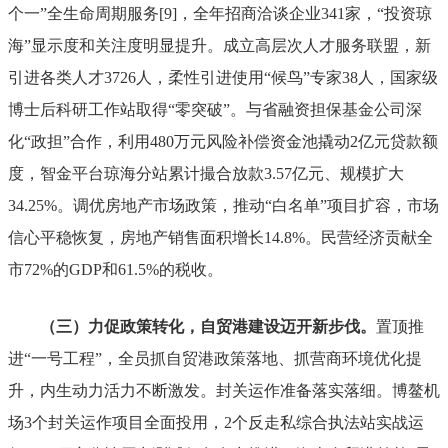
个一
”
全生命周期服务
[9]
，全年招商洽谈企业
341
家，
“
投资琼
海
”
显示度和关注度明显提升。成立高层次人才服务联盟，新
引进各类人才
3726
人，柔性引进使用
“
候鸟
”
专家
38
人，国家级
博士后科研工作站取得
“
零突破
”
。与省融资担保基金公司深
化
“
政担
”
合作，利用
480
万元风险补偿资金池撬动
2
亿元贷款额
度，智金平台琼海分站累计撮合放款
3.57
亿元、规模扩大
34.25%
。调优房地产市场政策，推动
“
白名单
”
项目扩容，市场
信心平稳恢复，房地产
销售面积增长
14.8%
。民营经济贡献全
市
72%
的
GDP
和
61.5%
的税收。
（三）力促政策转化，自贸港建设迈开新步伐。
置顶推
进
“
一号工程
”
，全员抓自贸港政策落地、抓营商环境优化提
升，内生动力活力不断激发。
封关运作准备落实落细。
博鳌机
场
3
个封关运作项目全面投用，
2
个反走私综合执法站实战运