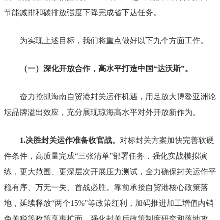
节能减排和碳排放强度下降完成省下达任务。
为实现上述目标，我们将重点做好以下
九
个方面工作。
（一）深化开放合作，高水平打造中国
“
达沃斯
”
。
奋力抢抓海南自贸港封关运作机遇，用足放大博鳌亚洲论
坛品牌溢出效应，充分展现琼海高水平对外开放新作为。
1.
决胜封关运作准备收官战。
对标封关方案加快完善软硬
件条件，高质量完成
“
三张清单
”
部署任务，强化实战模拟演
练，更大范围、更深层次开展压力测试，全力确保封关运作平
稳有序、万无一失、首战必胜。靠前承接自贸港核心政策落
地，延续释放
“
两个
15%”
等政策红利，加码推进加工增值内销
免关税等政策享惠扩
面，强化封关后政策制度研究和落地攻