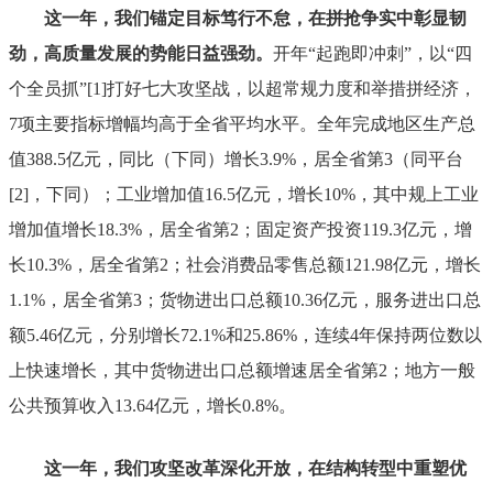
这一年，我们锚定目标笃行不怠，在拼抢争实中彰显韧
劲，高质量发展的势能日益强劲。
开年
“
起跑即冲刺
”
，以
“
四
个全员抓
”
[1]
打好七大攻坚战，以超常规力度和举措拼经济，
7
项主要指标增幅
均
高于全省
平均
水平。全年完成地区生产总
值
388.5
亿元，同比
（下同）
增长
3.9%
，居全省第
3
（同平台
[2]
，下同）；工业增加值
16.5
亿元，增长
10%
，其中规上工业
增加值增长
18.3%
，居全省第
2
；固定资产投资
119.3
亿元，增
长
10.3%
，居全省第
2
；社会消费品零售总额
121.98
亿元，增长
1.1%
，居全省第
3
；货物进出口总额
10.
36
亿元，服务进出口总
额
5.
46
亿元，分别增长
72.1
%
和
25.86
%
，连续
4
年保持两位数以
上快速增长
，其中货物进出口
总额增速居全省第
2
；地方一般
公共预算收入
13.64
亿元，增长
0.8%
。
这一年，我们攻坚改革深化开放，在结构转型中重塑优