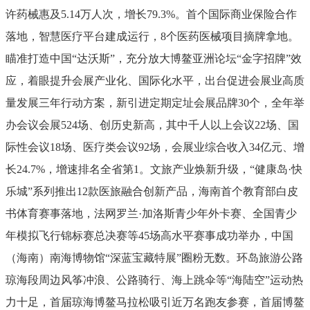
许药械惠及
5.1
4
万人次，增长
79.3%
。首个国际商业保险合作
落地，智慧医疗平台建成运行，
8
个医药医械项目摘牌拿地。
瞄准打造中国
“
达沃斯
”
，充分放大博鳌亚洲论坛
“
金字招牌
”
效
应，着眼提升会展产业化、国际化水平，出台促进会展业高质
量发展三年行动方案，新引进定期定址会展品牌
30
个，
全年举
办会议会展
524
场、创历史新高，其中千人以上会议
22
场、国
际性会议
18
场、医疗类会议
92
场，会展业综合收入
34
亿元、增
长
24.7%
，增速排名全省第
1
。文旅产业焕新升级，
“
健康岛
·
快
乐城
”
系列推出
12
款医旅融合创新产品，海南首个教育部白皮
书体育赛事落地，法网罗兰
·
加洛斯青少年外卡赛、全国青少
年模拟飞行锦标赛总决赛等
45
场高水平赛事成功举办，中国
（海南）南海博物馆
“
深蓝宝藏特展
”
圈粉无数。环岛旅游公路
琼海段周边风筝冲浪、公路骑行、海上跳伞等
“
海陆空
”
运动热
力十足，首届琼海博鳌马拉松吸引近万名跑友参赛，首届博鳌