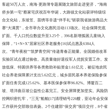
客超
50
万人次，南海
·
更路簿专题展随文旅部走进斐济，
“
海南
侨乡第一宅
”
蔡家宅庆祝百年华诞，大路镇文化站获评特级综
合文化站，东坡笠、苗绣等非遗
“
伴手礼
”
斩获我省旅游商品大
赛
“
大满贯
”
，全市举办文化惠民活动
113
场次。
社会保障兜底
扩面。
千人口托位数提升至
3.25
个，
396
名新增孤困儿童纳入
保障，
“1+N+X”
居家社区养老服务
[16]
试点惠及
6384
人
次。
“
青年夜校
”“
筑梦青空间
”
传递青春正能量。全国婚俗改革
实验区试点通过验收。高质量做好退役军人优抚安置工作。发
放低保、特困供养等各类救助补贴资金
1.61
亿元，被征地农民
社会养老保障累计支出
5.62
亿元，城乡居民基本养老保险参保
扩面任务完成
125.62%
、基本医保参保率
96.82%
。博鳌百二
坡、塔洋曲豆坡公益性公墓完工。
安全屏障更加坚实。
风险防
控网织密扎牢，
“
三无
”
船舶
[17]
清理销号
226
艘，亚论年会安保
工作获外交部致信表扬。
2
个住建部
“
保交房
”
项目交付，
8
个省