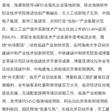
基地，海康智联等
4
家行业领先企业落地琼海。联合海南软件
职业技术学院推进信创产教融合，引入工信部电子五所、中国
电子集团、新华三集团等，共同打造
“
信创
+”
产业集聚示范
区。规上工业产值中高新技术产业占比由上年的
53.46%
提高
到
68.9%
，荣获全省高新技术产业发展年度考核进步奖。围
绕
“
向绿图强
”
，绿色低碳产业加快培育。会同海南大学启动共
建碳中和产业技术创新研究院，中铁建碳中和研究院形成
博鳌
近零碳示范区绿色低碳技术手册等成果
，博鳌亚洲论坛年会等
活动实现碳中和。中电建海上风电项目开展
前期测风
。围
绕
“
向天图强
”
，临空产业启动发展。博鳌机场三期扩建项目进
展顺利，全年旅客吞吐量即将突破百万大关。临空经济区控规
获批实施，完成配套路网等项目前期工作。临港产业前瞻布
局，龙湾港约
545
公顷海域使用权、码头泊位所有权和使用权
顺利收回。
园区阵地
“
筑巢引凤
”
。
乐城北岸启动开发，开工建