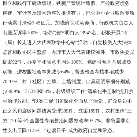
树立和践行正确政绩观，铁腕严禁统计造假、严控政府债务，
巡视、审计等反馈问题整改推进有力，拖欠中小企业账款专项
行动累计清偿
7.45
亿元。加强府院联动会商，行政机关负责人
出庭应诉率
100%
，培养
“
法律明白人
”3945
名。积极开展
“
市
（局）长走进人大代表联络中心站
”
活动，自觉接受人大法律
监督和政协民主监督，办理市人大代表建议
98
件、市政协委员
提案
92
件，办复率和满意率均达
100%
。党建引领为基层减负
赋能，进校园社会事务减少
64%
，督查检查考核事项减少
70.97%
，村（社区）挂牌、上墙制度、出具证明事项分别减
少
88.9%
、
77.3%
和
54%
，村级组织工作
“
清单化手册制
”
提升乡
村治理效能。
“
以案三促
”
[19]
深化全面从严治党，群众身边不
正之风和腐败问题线索受理
309
件、立案
169
件，农村集体
“
三
资
”
[20]
等
3
个全国性专项整治问题整改率
95.7%
。非急需非刚
性支出压降
11.5%
，
“
过紧日子
”
成为政府自觉和常态。