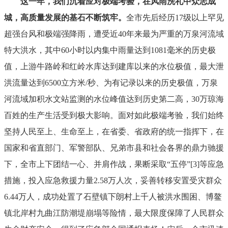
这一年，我们沉着应对极端考验，在风雨洗礼中众志成
城，高质量发展的基石不断筑牢。
全市先后经历
17
级以上罕见
超强台风和极端强降雨，遭受近
40
年来最为严重的
万泉河流域
特大洪水
，其中
60
小时以内集中雨量达到
1081
毫米的历史极
值，上游牛路岭和红岭水库达到建库以来的水位极值，最大泄
洪流量达到
6500
立方米
/
秒、为有记录以来的历史极值，万泉
河流域
加积水文站监测的
水位峰值达到历史第二高，
30
万琼海
百姓的生产生活受到极大影响。面对如此极端考验，我们始终
坚持人民至上、生命至上，在省委、省政府的统一指挥下，在
国家和省直部门、军警部队、兄弟市县和社会各界的鼎力驰援
下，全市上下团结一心、并肩作战，果断采取
“
五停
”
[3]
等应急
措施，投入应急救援力量
2.58
万人次，妥善转移安置受灾群众
6.44
万人，成功处置了石壁镇下朗村上千人被洪水围困、博鳌
镇北岸村九曲江防潮堤崩塌等险情，最大限度保障了人民群众