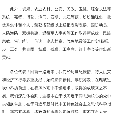
此外，资规、
农业农村、
公安、民政、卫健、综合执法等
系统，嘉积、博鳌、潭门、
石壁、
龙江等镇，纷纷涌现出一批
优秀
集体和个人，荣获省部级以上
通报
表彰
表扬
。国防动员、
人防海防、双拥共建、退役军人事务等工作取得新成效，民族
宗教、审计统计、信访、史志档案、气象地震等工作实现新进
步，工会、共青团、妇联、残联、工商联、红十字会等作出新
贡献。
各位代表！回首一路走来，我们经历世纪疫情、特大洪灾
和经济下行等多重挑战，始终蹄疾步稳、厚积薄发，在爬坡过
坎中昂扬前进，在栉风沐雨中不懈追求，取得的成绩来之不
易。我们深刻体会到，这根本在于以习近平同志为核心的党中
央领航掌舵，在于习近平新时代中国特色社会主义思想科学指
引，离不开省委、省政府和市委的正确领导，离不开市人大、