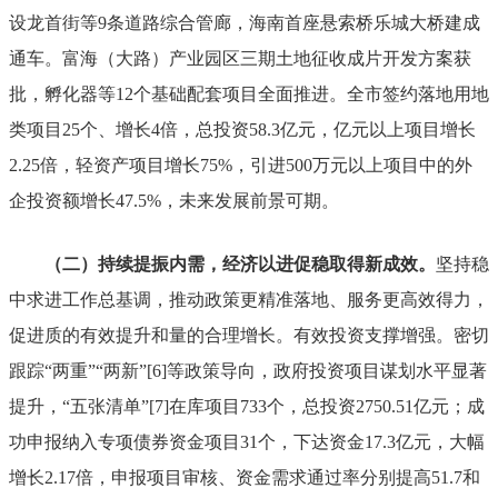
设龙首街等
9
条道路综合管廊，海南首座悬索桥乐城大桥建成
通车。富海（大路）产业园区三期土地征收成片开发方案获
批，孵化器等
12
个基础配套项目全面推进。
全市签约落地用地
类项目
25
个
、
增长
4
倍，总投资
58.3
亿元，亿元以上项目增长
2.25
倍，轻资产项目增长
75%
，引进
500
万元以上项目中的外
企投资额增长
47.5%
，
未来发展前景可期。
（二）持续提振内需，经济以进促稳取得新成效。
坚持稳
中求进工作总基调，推动政策更精准落地、服务更高效得力，
促进质的有效提升和量的合理增长。
有效投资支撑增强。
密切
跟踪
“
两重
”“
两新
”
[6]
等政策导向，政府投资项目谋划水平显著
提升，
“
五张清单
”
[7]
在库项目
733
个，总投资
2750.51
亿元；成
功申报纳入专项债券资金项目
31
个，下达资金
17.3
亿元，大幅
增长
2.17
倍，申报项目审核、资金需求通过率分别提高
51.7
和