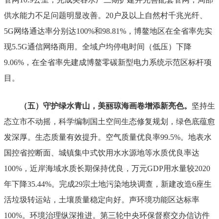
供水能力不足问题明显改善。
20
户及以上自然村千兆光纤、
5G
网络通达率分别达
100%
和
98.81%
，博鳌地区在全省率先实
现
5.5G
通信网络商用。全域户均停电时间（低压）下降
9.06%
，在全省率先建成博鳌零碳新型电力系统示范区标杆项
目
。
（五）守护绿水青山，美丽琼海画卷增添新亮色。
坚持生
态立市不动摇，科学编制国土空间生态修复规划，绿色底蕴愈
发深厚。
生态质量有效提升。
空气质量优良率
99.5%
。地表水
国控省控断面、城镇集中式饮用水水源地等水质优良率达
100%
，近岸海域水质长期保持优良，万元
GDP
用水量较
2020
年下降
35.44%
。完成
29
宗土地污染地块调查，新建改造
6
座生
活垃圾转运站，土壤质量稳定向好。声环境功能区达标率
100%
。
环境治理纵深推进。
第三轮中央环保督察交办信访件