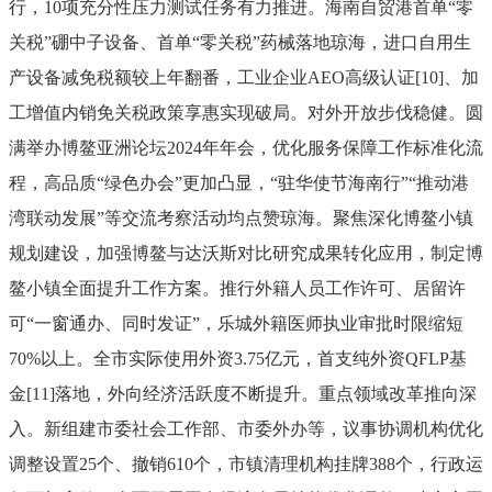
行，
10
项充分性压力测试任务有力推进。海南自贸港首单
“
零
关税
”
硼中子设备、首单
“
零关税
”
药械落地琼海，进口自用生
产设备减免税额较上年翻番，工业企业
AEO
高级认证
[10]
、加
工增值内销免关税政策享惠实现破局。
对外开放步伐稳健。
圆
满举办博鳌亚洲论坛
2024
年年会，优化服务保障工作标准化流
程，高品质
“
绿色办会
”
更加凸显，
“
驻华使节海南行
”“
推动港
湾联动发展
”
等交流考察活动
均
点赞琼海。聚焦深化博鳌小镇
规划建设，加强博鳌与达沃斯对比研究成果转化应用，制定博
鳌小镇全面提升工作方案。推行外籍人员工作许可、居留许
可
“
一窗通办、同时发证
”
，乐城外籍医师执业审批时限缩短
70%
以上。全市实际使用外资
3.75
亿元，首支纯外资
QFLP
基
金
[11]
落地，外向经济活跃度不断提升。
重点领域改革推向深
入。
新组建市委社会工作部、市委外办等，议事协调机构优化
调整设置
25
个、撤销
610
个，市镇清理机构挂牌
388
个，行政运