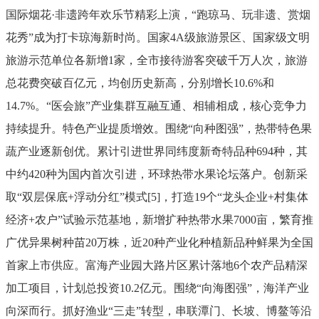
国际烟花
·
非遗跨年欢乐节精彩上演，
“
跑琼马、玩非遗、赏烟
花秀
”
成为打卡琼海新时尚。
国家
4A
级旅游景区、国家级文明
旅游示范单位各新增
1
家，全市接待游客突破千万人次，旅游
总花费突破百亿元，均创历史新高，分别增长
10
.6
%
和
1
4.7
%
。
“
医会旅
”
产业集群互融互通、相辅相成，核心竞争力
持续提升。
特色产业提质增效。
围绕
“
向种图强
”
，热带特色果
蔬产业逐新创优。累计引进世界同纬度新奇特品种
694
种，其
中约
420
种为国内首次引进，环球热带水果论坛落户。创新
采
取
“
双层保底
+
浮动分红
”
模式
[5]
，打造
19
个
“
龙头企业
+
村集体
经济
+
农户
”
试验示范基地，
新增扩种热带水果
7000
亩，繁育推
广优异果树种苗
20
万株，近
20
种产业化种植新品种鲜果为全国
首家上市供应。富海产业园大路片区累计落地
6
个农产品精深
加工项目，计划总投资
10.2
亿元。围绕
“
向海图强
”
，海洋产业
向深而行。抓好渔业
“
三走
”
转型，串联潭门、长坡、博鳌等沿