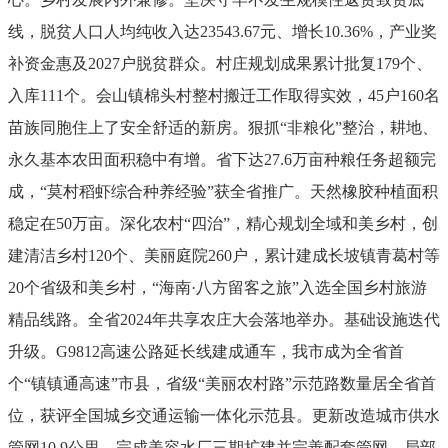
线，脱贫人口人均纯收入达
23543.67
元、增长
10.36%
，产业奖
补资金惠及
2027
户脱贫群众。村庄规划成果累计批复
179
个、
入库
111
个。
会山镇棉头村整村搬迁工作取得实效，
45
户
160
名
苗族同胞住上了安全舒适的新房。
狠抓
“
非粮化
”
整治，耕地、
永久基本农田面积稳中有增。省下达
27.6
万亩种粮任务超额完
成，
“
莫村稻虾综合种养经验
”
获全省推广。天然橡胶种植面积
稳定在
50
万亩。
深化农村
“四治”，
精心规划全域和美乡村，创
建清洁乡村
120
个、美丽庭院
260
户，累计建成长坡镇青葛村等
20
个省级和美乡村，
“
海南
·
八方留客之旅
”
入选全国乡村旅游
精品线路
。全省
2024
年共享农庄大会落地举办。
基础设施迭代
升级。
G9812
高速公路延长线建成通车，我市成为全省首
个
“
镇镇通高速
”
市县，省级
“
美丽农村路
”
示范路数量居全省首
位，获评全国城乡交通运输一体化示范县。更新改造城市供水
管网
10.9
公里，完成美容水厂三期扩建并完善配套管网，局部