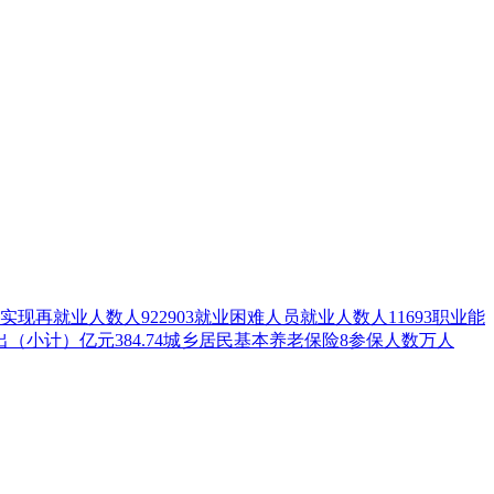
现再就业人数人922903就业困难人员就业人数人11693职业能
支出（小计）亿元384.74城乡居民基本养老保险8参保人数万人