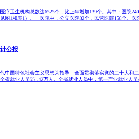
疗卫生机构总数达6525个，比上年增加139个。其中：医院24
见图1和表1）。 医院中，公立医院82个，民营医院158个。医
统计公报
新时代中国特色社会主义思想为指导，全面贯彻落实党的二十大和
就业人员551.42万人。全省就业人员中，第一产业就业人员占比