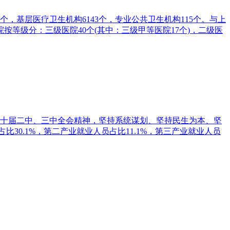
0个，基层医疗卫生机构6143个，专业公共卫生机构115个。与上
院按等级分：三级医院40个(其中：三级甲等医院17个)，二级医
二十届二中、三中全会精神，坚持系统谋划、坚持民生为本、坚
30.1%，第二产业就业人员占比11.1%，第三产业就业人员