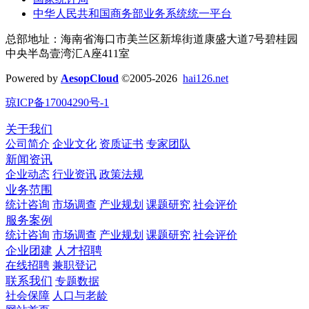
中华人民共和国商务部业务系统统一平台
总部地址：海南省海口市美兰区新埠街道康盛大道7号碧桂园
中央半岛壹湾汇A座411室
Powered by
AesopCloud
©2005-2026
hai126.net
琼ICP备17004290号-1
关于我们
公司简介
企业文化
资质证书
专家团队
新闻资讯
企业动态
行业资讯
政策法规
业务范围
统计咨询
市场调查
产业规划
课题研究
社会评价
服务案例
统计咨询
市场调查
产业规划
课题研究
社会评价
企业团建
人才招聘
在线招聘
兼职登记
联系我们
专题数据
社会保障
人口与老龄