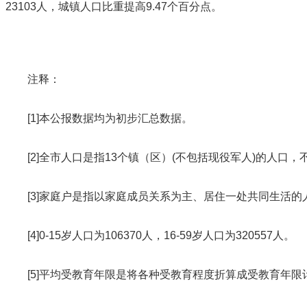
23103人，城镇人口比重提高9.47个百分点。
注释：
[1]本公报数据均为初步汇总数据。
[2]全市
人口是指1
3个镇（区）(不包括现役军人)的人口
[3]家庭户是指以家庭成员关系为主、居住一处共同生活的
[4]0-15岁人口为106370
人，16-59岁人口为320557人。
[5]平均受教育年限是将各种受教育程度折算成受教育年限