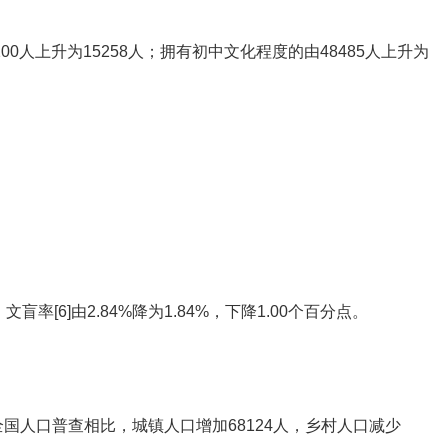
200人上升为15258人；拥有初中文化程度的由48485人上升为
人，文盲率
[6]
由2.84%降为1.84%，下降1.00个百分点。
次全国人口普查相比，城镇
人口增加68124人，乡村人口减少