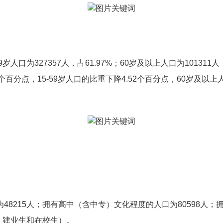
-59岁人口为327357人，占61.97%；60岁及以上人口为101311
个百分点，15-59岁人口的比重下降4.52个百分点，60岁及以
8215人；拥有高中（含中专）文化程度的人口为80598人；拥
、肄业生和在校生）。