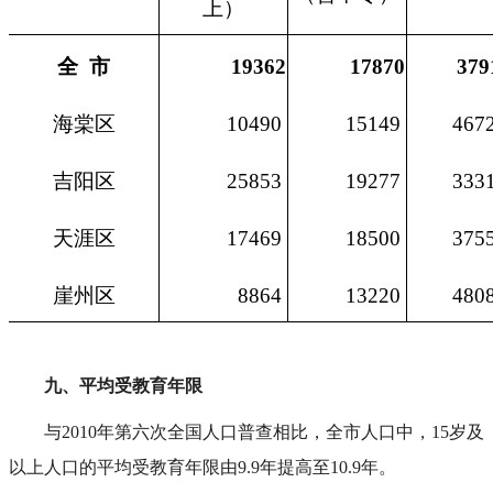
上）
全 市
19362
17870
379
海棠区
10490
15149
467
吉阳区
25853
19277
333
天涯区
17469
18500
375
崖州区
8864
13220
480
九、平均受教育年限
与2010年第六次全国人口普查相比，全市人口中，15岁及
以上人口的平均受教育年限由9.9年提高至10.9年。