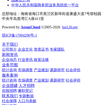
国家统计局
中华人民共和国商务部业务系统统一平台
总部地址：海南省海口市美兰区新埠街道康盛大道7号碧桂园
中央半岛壹湾汇A座411室
Powered by
AesopCloud
©2005-2026
hai126.net
琼ICP备17004290号-1
关于我们
公司简介
企业文化
资质证书
专家团队
新闻资讯
企业动态
行业资讯
政策法规
业务范围
统计咨询
市场调查
产业规划
课题研究
社会评价
服务案例
统计咨询
市场调查
产业规划
课题研究
社会评价
企业团建
人才招聘
在线招聘
兼职登记
联系我们
专题数据
社会保障
人口与老龄