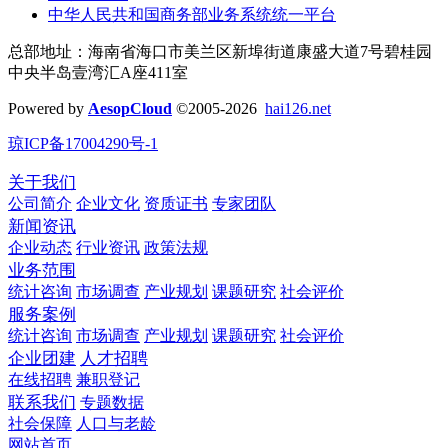
中华人民共和国商务部业务系统统一平台
总部地址：海南省海口市美兰区新埠街道康盛大道7号碧桂园
中央半岛壹湾汇A座411室
Powered by
AesopCloud
©2005-2026
hai126.net
琼ICP备17004290号-1
关于我们
公司简介
企业文化
资质证书
专家团队
新闻资讯
企业动态
行业资讯
政策法规
业务范围
统计咨询
市场调查
产业规划
课题研究
社会评价
服务案例
统计咨询
市场调查
产业规划
课题研究
社会评价
企业团建
人才招聘
在线招聘
兼职登记
联系我们
专题数据
社会保障
人口与老龄
网站首页